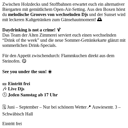
Zwischen Holzdecks und Stoffbahnen erwartet euch ein alternativer
Biergarten mit gemütlichem Open-Air-Setting. Aus den Boxen hörst
du
melodische Grooves von wechselnden Djs
und der Sunset wird
mit leckeren Kaltgetränken zum Gänsehautmoment!
🌅
Daydrinking is not a crime!
🍹
Das Team der Alten Zimmerei serviert euch einen wechselnden
“Drink of the week” und die neue Sommer-Getränkekarte glänzt mit
sommerlichen Drink-Specials.
Für den Appetit zwischendurch: Flammkuchen direkt aus dem
Steinofen. 😋
See you under the sun! ☀️
🎫 𝐄𝐢𝐧𝐭𝐫𝐢𝐭𝐭 𝐟𝐫𝐞𝐢
🎶 𝐋𝐢𝐯𝐞 𝐃𝐣𝐬
🕔 𝐉𝐞𝐝𝐞𝐧 𝐒𝐚𝐦𝐬𝐭𝐚𝐠 𝐚𝐛 𝟏𝟕 𝐔𝐡𝐫
🗓️ Juni – September – Nur bei schönem Wetter📍 Auwiesentr. 3 –
Schwäbisch Hall
Eintritt frei